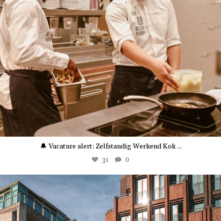
🔔 Vacature alert: Zelfstandig Werkend Kok
...
31
0
the.market.hotel.groningen
Juli 1