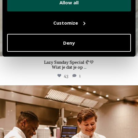
Allow all
Customize
Deny
Lazy Sunday Special 🥐💛
Wist je dat je op
...
43
1
the.market.hotel.groningen
Juli 3