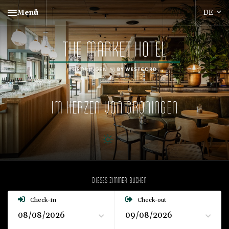
Menü
IM HERZEN VON GRONINGEN
DIESES ZIMMER BUCHEN
Check-in
Check-out