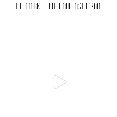
THE MARKET HOTEL AUF INSTAGRAM
the.market.hotel.groningen
Juli 11