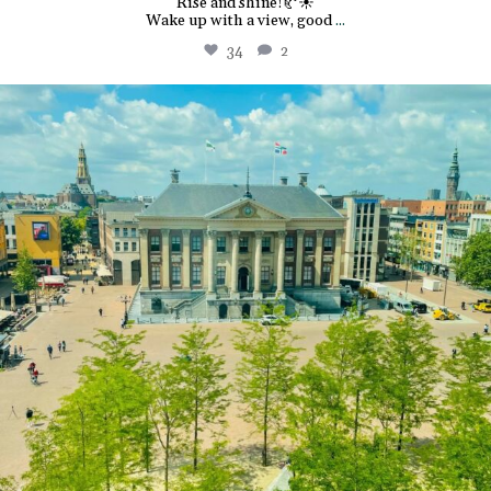
Rise and shine!🥐☀️
Wake up with a view, good
...
34
2
the.market.hotel.groningen
Juni 25