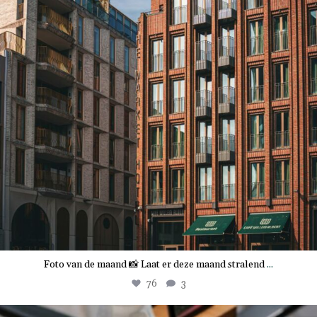
Foto van de maand 📸 Laat er deze maand stralend
...
76
3
the.market.hotel.groningen