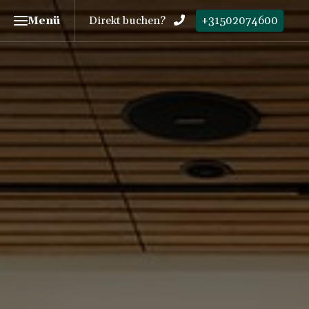
Menü
Direkt buchen?
+31502074600