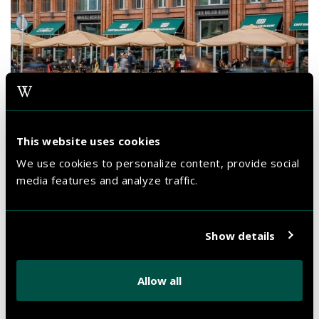
TRANSFORMATION DES GROTE MARKTES
This website uses cookies
We use cookies to personalize content, provide social
Mit dem Bau des The Market Hotels an der östlichen Seite des
Grote
media features and analyze traffic.
Markt
, hat die Gemeinde den Umbau de Grote Markt abgeschlossen.
Durch eine öffentliche Abstimmung während des Let’s Gro-Festivals in
2017, konnten die Einwohner innen von Groningen für drei
Show details
verschiedene Designs abstimmen. Sie endschieden sich für das Design
von klassischen Stufengiebeln mit zeitgenössischer Architektur.
Allow all