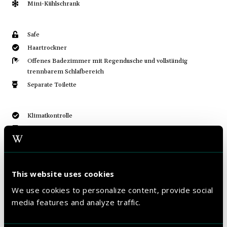
Mini-Kühlschrank
Safe
Haartrockner
Offenes Badezimmer mit Regendusche und vollständig
trennbarem Schlafbereich
Separate Toilette
Klimatkontrolle
Schalldämmung, Dreifachverglasung
Telefon
Bügelbrett und Bügeleisen
This website uses cookies
Kostenloses WiFi
We use cookies to personalize content, provide social
Kostenlose Nutzung des Fitnessbereichs
media features and analyze traffic.