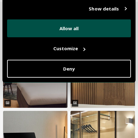
Show details
DELUXE ZIMMER MIT DUSCHE
Allow all
Customize
Deny