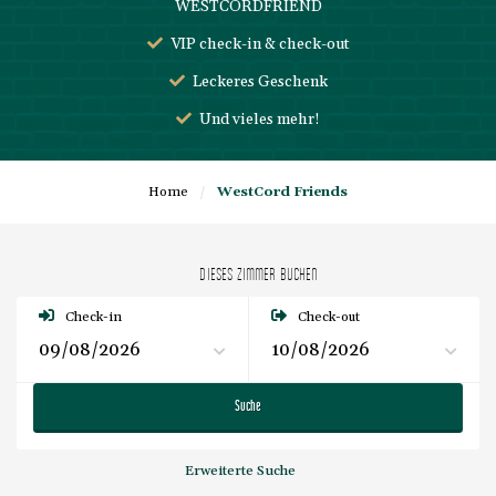
WESTCORDFRIEND
VIP check-in & check-out
Leckeres Geschenk
Und vieles mehr!
Home
/
WestCord Friends
DIESES ZIMMER BUCHEN
Check-in
Check-out
Suche
Erweiterte Suche