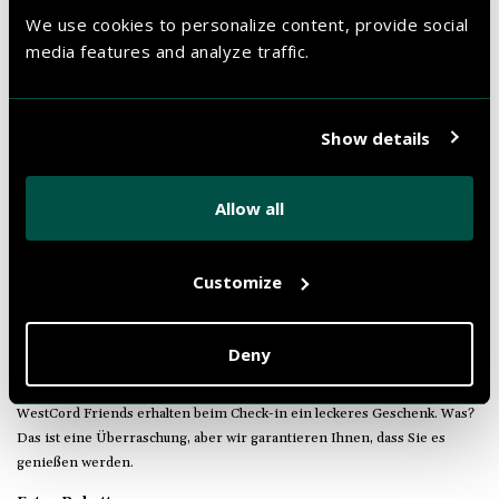
VORTEILE
We use cookies to personalize content, provide social
media features and analyze traffic.
VIP check-in & check-out*
WestCord Friends können immer früher einchecken und später
auschecken: Check-in ab 14:00 Uhr & Check-out bis 13:00 Uhr. (hängt
Show details
vom Hotel ab)
Kaffee und Tee, so viel Sie mögen!
Allow all
WestCord Friends können auf ihrem Zimmer so viel Kaffee und/oder
Tee trinken, wie sie möchten: Diese wird unbegrenzt ergänzt.
Customize
NOCH MEHR VORTEILE
Deny
Überraschung!
WestCord Friends erhalten beim Check-in ein leckeres Geschenk. Was?
Das ist eine Überraschung, aber wir garantieren Ihnen, dass Sie es
genießen werden.